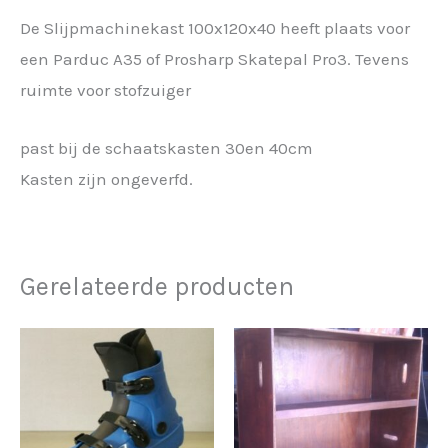
De Slijpmachinekast 100x120x40 heeft plaats voor
een Parduc A35 of Prosharp Skatepal Pro3. Tevens
ruimte voor stofzuiger
past bij de schaatskasten 30en 40cm
Kasten zijn ongeverfd.
Gerelateerde producten
Prijsklasse:
Dit
€ 40,00
product
tot
€ 187,50
heeft
meerdere