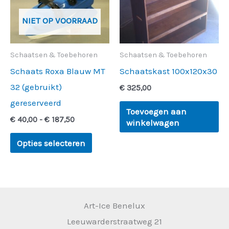
variaties.
NIET OP VOORRAAD
Deze
optie
Schaatsen & Toebehoren
Schaatsen & Toebehoren
kan
Schaats Roxa Blauw MT
Schaatskast 100x120x30
gekozen
32 (gebruikt)
€
325,00
worden
gereserveerd
op
Toevoegen aan
€
40,00
-
€
187,50
winkelwagen
de
productpagina
Opties selecteren
Art-Ice Benelux
Leeuwarderstraatweg 21