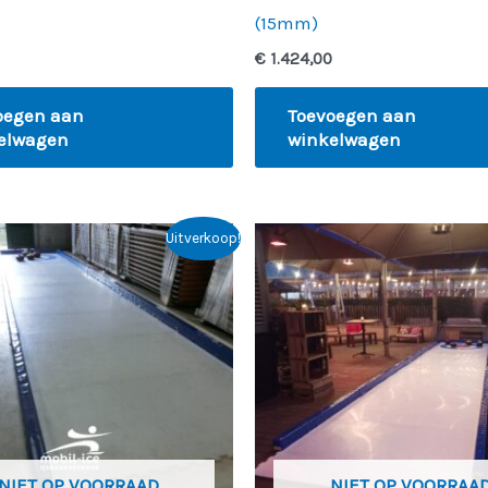
(15mm)
€
1.424,00
oegen aan
Toevoegen aan
elwagen
winkelwagen
Oorspronkelijke
Huidige
Oorspronkelijke
Huidige
Uitverkoop!
prijs
prijs
prijs
prijs
was:
is:
was:
is:
€ 6.900,00.
€ 5.000,00.
€ 6.540,00.
€ 5.000,0
NIET OP VOORRAAD
NIET OP VOORRAA