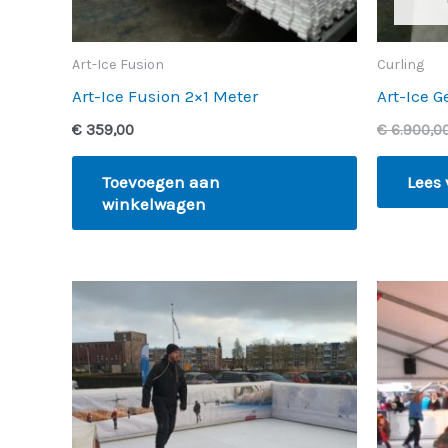
Art-Ice Fusion
Curling
Art-Ice Fusion 2×1 Meter
Art-Ice 
€
359,00
€
6.900,0
Toevoegen aan
Lees 
winkelwagen