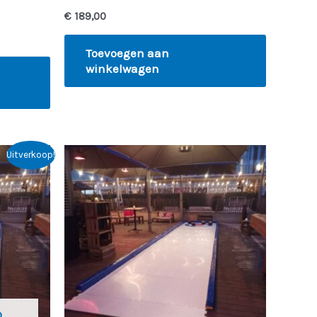
€
189,00
Toevoegen aan
winkelwagen
Uitverkoop!
0.
D