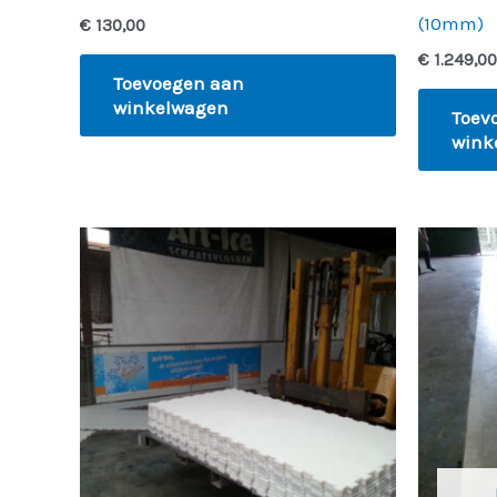
(10mm)
€
130,00
€
1.249,00
Toevoegen aan
winkelwagen
Toev
wink