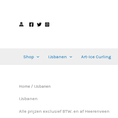
Ga
naar
de
inhoud
Shop
IJsbanen
Art-Ice Curling
Home
/ IJsbanen
IJsbanen
Alle prijzen exclusief BTW. en af Heerenveen