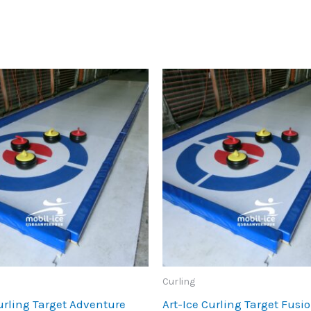
Curling
urling Target Adventure
Art-Ice Curling Target Fusi