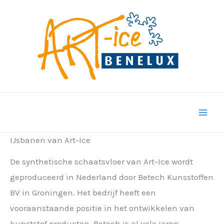
Ga
naar
de
inhoud
IJsbanen van Art-Ice
De synthetische schaatsvloer van Art-Ice wordt
geproduceerd in Nederland door Betech Kunsstoffen
BV in Groningen. Het bedrijf heeft een
vooraanstaande positie in het ontwikkelen van
kunststof producten. Betech is al vele jaren