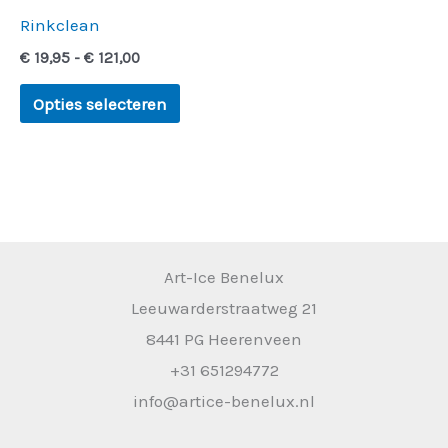
kan
Rinkclean
gekozen
€
19,95
-
€
121,00
worden
op
Opties selecteren
de
productpagina
Art-Ice Benelux
Leeuwarderstraatweg 21
8441 PG Heerenveen
+31 651294772
info@artice-benelux.nl