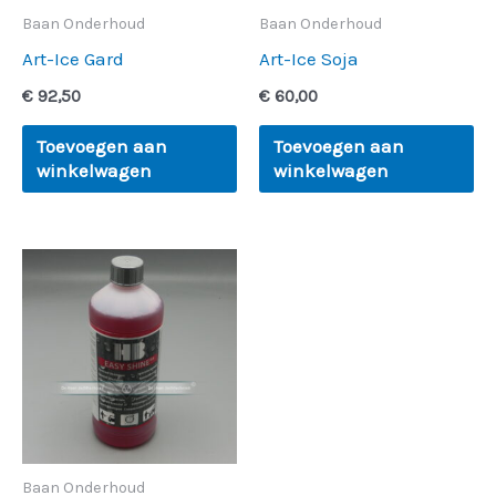
Baan Onderhoud
Baan Onderhoud
Art-Ice Gard
Art-Ice Soja
€
92,50
€
60,00
Toevoegen aan
Toevoegen aan
winkelwagen
winkelwagen
Prijsklasse:
Dit
€ 19,95
product
tot
€ 121,00
heeft
meerdere
variaties.
Deze
optie
Baan Onderhoud