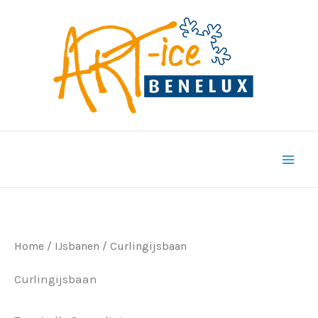
Ga
naar
de
inhoud
Home
/
IJsbanen
/ Curlingijsbaan
Curlingijsbaan