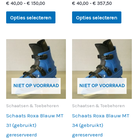
€
40,00
-
€
150,00
€
40,00
-
€
357,50
de
de
productpagina
produc
Opties selecteren
Opties selecteren
Prijsklasse:
Prijsklasse:
Dit
Dit
€ 40,00
€ 40,00
product
produc
tot
tot
€ 75,00
€ 450,00
heeft
heeft
meerdere
meerde
variaties.
variati
NIET OP VOORRAAD
NIET OP VOORRAAD
Deze
Deze
optie
optie
Schaatsen & Toebehoren
Schaatsen & Toebehoren
kan
kan
Schaats Roxa Blauw MT
Schaats Roxa Blauw MT
gekozen
gekoz
31 (gebruikt)
34 (gebruikt)
worden
worde
gereserveerd
gereserveerd