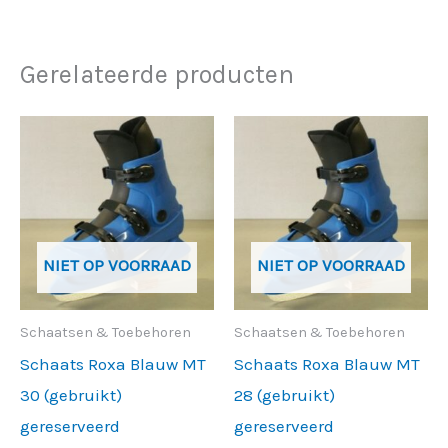
Gerelateerde producten
Prijsklasse:
Prijsklasse:
Dit
Dit
€ 40,00
€ 40,00
product
produc
tot
tot
€ 150,00
€ 357,50
heeft
heeft
meerdere
meerde
variaties.
variati
NIET OP VOORRAAD
NIET OP VOORRAAD
Deze
Deze
optie
optie
Schaatsen & Toebehoren
Schaatsen & Toebehoren
kan
kan
Schaats Roxa Blauw MT
Schaats Roxa Blauw MT
gekozen
gekoz
30 (gebruikt)
28 (gebruikt)
worden
worde
gereserveerd
gereserveerd
op
op