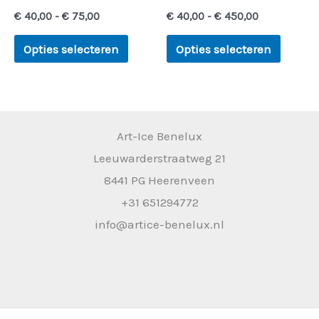
op
op
€
40,00
-
€
75,00
€
40,00
-
€
450,00
de
de
productpagina
produc
Opties selecteren
Opties selecteren
Art-Ice Benelux
Leeuwarderstraatweg 21
8441 PG Heerenveen
+31 651294772
info@artice-benelux.nl