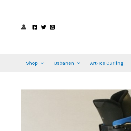
Ga
naar
de
inhoud
Shop
IJsbanen
Art-Ice Curling