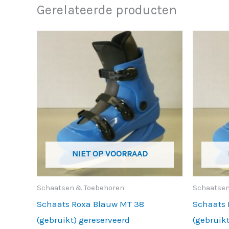
Gerelateerde producten
Prijsklasse:
Dit
€ 40,00
product
tot
€ 470,00
heeft
meerdere
variaties.
Deze
optie
kan
NIET OP VOORRAAD
gekozen
worden
Schaatsen & Toebehoren
Schaatsen
op
Schaats Roxa Blauw MT 38
Schaats 
de
(gebruikt) gereserveerd
(gebruik
productpagina