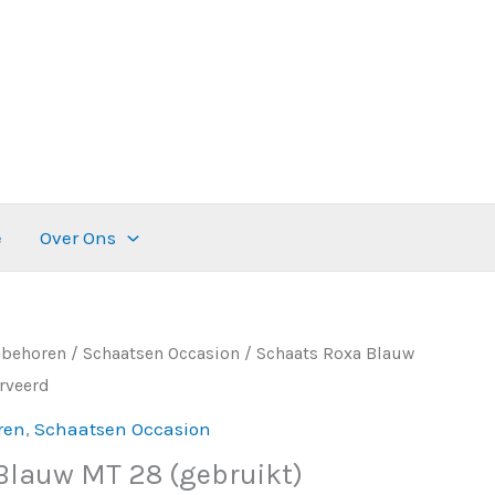
e
Over Ons
ebehoren
/
Schaatsen Occasion
/ Schaats Roxa Blauw
Prijsklasse:
rveerd
€ 40,00
ren
,
Schaatsen Occasion
tot
Blauw MT 28 (gebruikt)