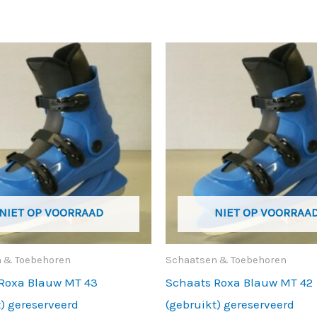
Prijsklasse:
Prijsklasse:
Dit
Di
€ 40,00
€ 40,00
product
pr
tot
tot
€ 1.000,00
€ 262,00
heeft
he
meerdere
me
variaties.
va
Deze
De
optie
op
kan
ka
NIET OP VOORRAAD
NIET OP VOORRAA
gekozen
ge
worden
wo
 & Toebehoren
Schaatsen & Toebehoren
op
op
Roxa Blauw MT 43
Schaats Roxa Blauw MT 42
de
de
t) gereserveerd
(gebruikt) gereserveerd
productpagina
pr