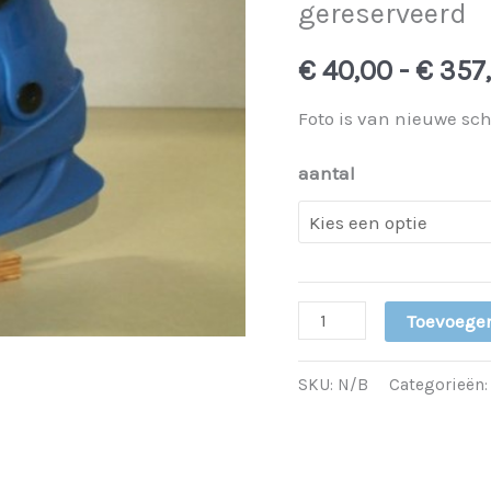
gereserveerd
(gebruikt)
gereserveerd
€
40,00
-
€
357
aantal
Foto is van nieuwe sc
aantal
Toevoege
SKU:
N/B
Categorieën