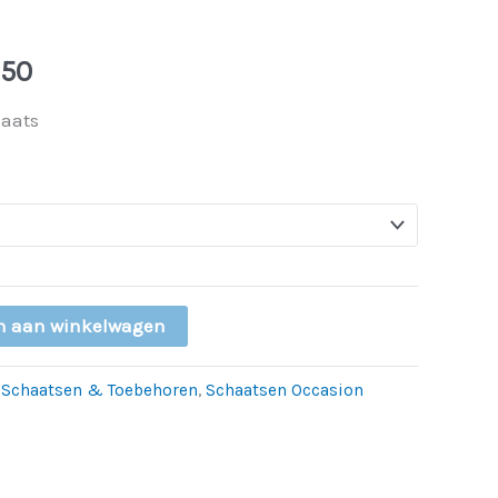
€ 357,50
,50
haats
n aan winkelwagen
:
Schaatsen & Toebehoren
,
Schaatsen Occasion