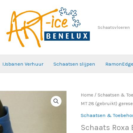
Schaatsvloeren
IJsbanen Verhuur
Schaatsen slijpen
RamonEdg
Schaats
Home
/
Schaatsen & To
MT 28 (gebruikt) gerese
Roxa
Blauw
Schaatsen & Toebeho
MT
Schaats Roxa 
28