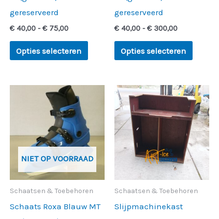
worden
worde
gereserveerd
gereserveerd
op
op
€
40,00
-
€
75,00
€
40,00
-
€
300,00
de
de
productpagina
produc
Opties selecteren
Opties selecteren
Prijsklasse:
Dit
€ 40,00
product
tot
€ 470,00
heeft
meerdere
variaties.
NIET OP VOORRAAD
Deze
optie
Schaatsen & Toebehoren
Schaatsen & Toebehoren
kan
Schaats Roxa Blauw MT
Slijpmachinekast
gekozen