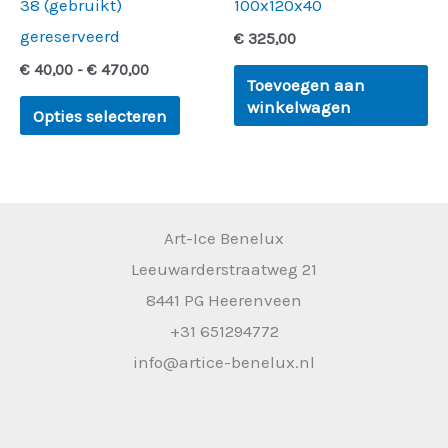
38 (gebruikt)
100x120x40
worden
gereserveerd
€
325,00
op
€
40,00
-
€
470,00
de
Toevoegen aan
winkelwagen
productpagina
Opties selecteren
Art-Ice Benelux
Leeuwarderstraatweg 21
8441 PG Heerenveen
+31 651294772
info@artice-benelux.nl