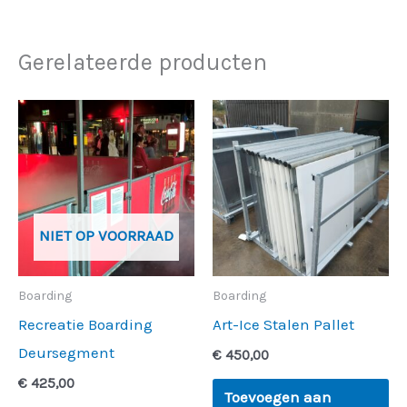
Gerelateerde producten
NIET OP VOORRAAD
Boarding
Boarding
Recreatie Boarding
Art-Ice Stalen Pallet
Deursegment
€
450,00
€
425,00
Toevoegen aan