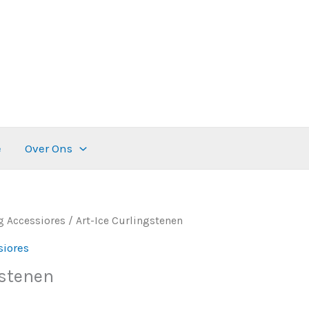
e
Over Ons
g Accessiores
/ Art-Ice Curlingstenen
siores
gstenen