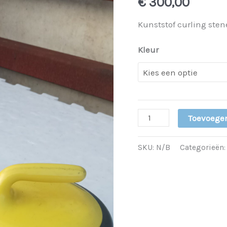
€
300,00
Kunststof curling ste
Kleur
Toevoege
SKU:
N/B
Categorieën