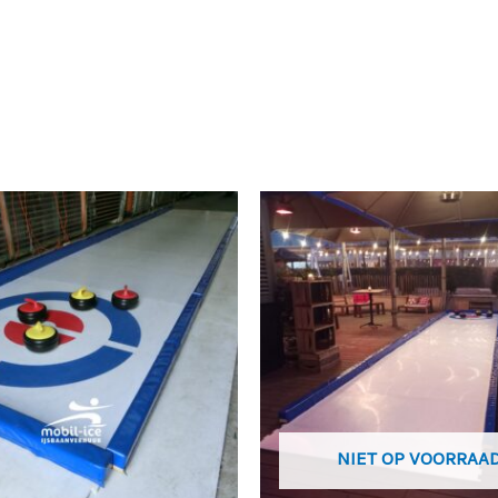
Oorspronkelijke
Huidige
prijs
prijs
was:
is:
€ 6.540,00.
€ 5.000,0
NIET OP VOORRAA