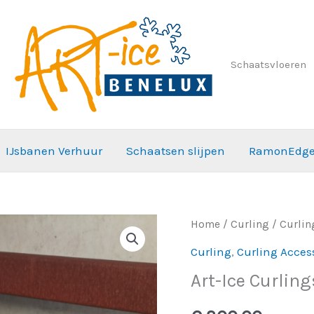
Schaatsvloeren
IJsbanen Verhuur
Schaatsen slijpen
RamonEdg
Art-
Home
/
Curling
/
Curlin
Ice
Curling
,
Curling Acces
Curlingstenen
Art-Ice Curlin
aantal