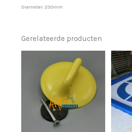
Diameter: 230mm
Gerelateerde producten
Dit
product
heeft
meerdere
variaties.
Deze
optie
kan
gekozen