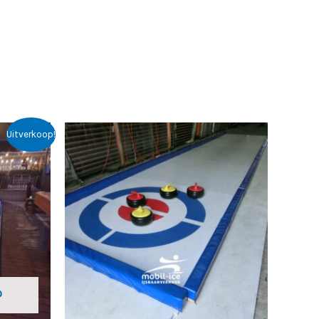
Uitverkoop!
0.
D