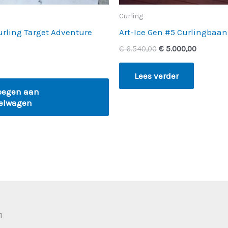
Curling
urling Target Adventure
Art-Ice Gen #5 Curlingbaa
€
6.540,00
€
5.000,00
Lees verder
oegen aan
elwagen
1