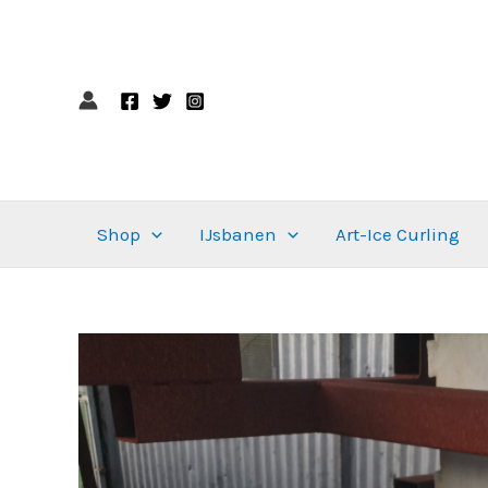
Ga
naar
de
inhoud
Shop
IJsbanen
Art-Ice Curling